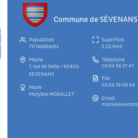
Commune de SÉVENANS 
Population
Superficie
711 habitants
2,02 km2
Mairie
Téléphone
03 84 56 01 47
7, rue de Delle / 90400
SEVENANS
Fax
03 84 19 09 44
Maire
Maryline MORALLET
Email
mairiesevenan