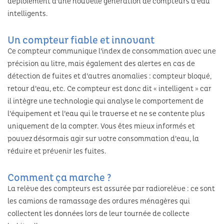
déploiement d’une nouvelle génération de compteurs d’eau
Habitat indigne
Voiries et parcs de stationnement
intelligents.
Eau
Les formations
TOURISME & PATRIMOINE
Demande de logement social
Aire de covoiturage
Un compteur fiable et innovant
Les espaces naturels
La recherche
Ce compteur communique l’index de consommation avec une
Aires d’accueil des gens du voyage
Tourisme
CULTURE
précision au litre, mais également des alertes en cas de
Environnement
Les actions du Grand Belfort
Patrimoine
détection de fuites et d’autres anomalies : compteur bloqué,
Conservatoire Henri Dutilleux
SPORTS
Plan climat
retour d’eau, etc. Ce compteur est donc dit « intelligent » car
École numérique
Randonnées
il intègre une technologie qui analyse le comportement de
Viadanse centre chorégraphique national
Milieux aquatiques
Les piscines
l’équipement et l’eau qui le traverse et ne se contente plus
Hébergements touristiques
uniquement de la compter. Vous êtes mieux informés et
Le Grrranit scène nationale de Belfort
Atlas de la biodiversité
La patinoire
pouvez désormais agir sur votre consommation d’eau, la
Théâtre de Marionnettes de Belfort
réduire et prévenir les fuites.
Préserver le patrimoine
Les Riffs du Lion
Comment ça marche ?
Gardes champêtres
La relève des compteurs est assurée par radiorelève : ce sont
Cinémas d’aujourd’hui
les camions de ramassage des ordures ménagères qui
collectent les données lors de leur tournée de collecte
Théâtre du Pilier