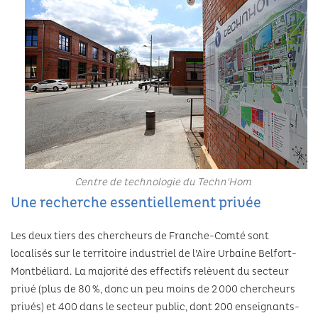
Habitat indigne
Voiries et parcs de stationnement
Eau
Les formations
TOURISME & PATRIMOINE
Demande de logement social
Aire de covoiturage
Les espaces naturels
La recherche
Aires d’accueil des gens du voyage
Tourisme
CULTURE
Environnement
Les actions du Grand Belfort
Patrimoine
Conservatoire Henri Dutilleux
SPORTS
Plan climat
École numérique
Randonnées
Viadanse centre chorégraphique national
Milieux aquatiques
Les piscines
Hébergements touristiques
Le Grrranit scène nationale de Belfort
Centre de technologie du Techn'Hom
Atlas de la biodiversité
La patinoire
Une recherche essentiellement privée
Théâtre de Marionnettes de Belfort
Préserver le patrimoine
Les deux tiers des chercheurs de Franche-Comté sont
Les Riffs du Lion
localisés sur le territoire industriel de l’Aire Urbaine Belfort-
Gardes champêtres
Montbéliard. La majorité des effectifs relèvent du secteur
Cinémas d’aujourd’hui
privé (plus de 80 %, donc un peu moins de 2 000 chercheurs
privés) et 400 dans le secteur public, dont 200 enseignants-
Théâtre du Pilier