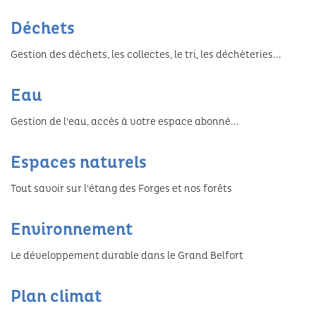
Habitat indigne
Voiries et parcs de stationnement
Déchets
Eau
Les formations
TOURISME & PATRIMOINE
Demande de logement social
Aire de covoiturage
Gestion des déchets, les collectes, le tri, les déchèteries...
Les espaces naturels
La recherche
Aires d’accueil des gens du voyage
Tourisme
CULTURE
Environnement
Eau
Les actions du Grand Belfort
Patrimoine
Conservatoire Henri Dutilleux
SPORTS
Gestion de l'eau, accès à votre espace abonné...
Plan climat
École numérique
Randonnées
Viadanse centre chorégraphique national
Milieux aquatiques
Les piscines
Espaces naturels
Hébergements touristiques
Le Grrranit scène nationale de Belfort
Atlas de la biodiversité
Tout savoir sur l'étang des Forges et nos forêts
La patinoire
Théâtre de Marionnettes de Belfort
Préserver le patrimoine
Environnement
Les Riffs du Lion
Gardes champêtres
Le développement durable dans le Grand Belfort
Cinémas d’aujourd’hui
Plan climat
Théâtre du Pilier