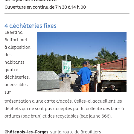
Habitat indigne
Voiries et parcs de stationnement
Ouverture en continu de 7 h 30 à 14 h 00
Eau
Les formations
TOURISME & PATRIMOINE
Demande de logement social
Aire de covoiturage
Les espaces naturels
4 déchèteries fixes
La recherche
Aires d’accueil des gens du voyage
Tourisme
Le Grand
CULTURE
Environnement
Belfort met
Les actions du Grand Belfort
Patrimoine
à disposition
Conservatoire Henri Dutilleux
SPORTS
Plan climat
des
École numérique
Randonnées
habitants
Viadanse centre chorégraphique national
Milieux aquatiques
Les piscines
quatre
Hébergements touristiques
Le Grrranit scène nationale de Belfort
déchèteries,
Atlas de la biodiversité
La patinoire
accessibles
Théâtre de Marionnettes de Belfort
sur
Préserver le patrimoine
présentation d'une carte d'accès. Celles-ci accueillent les
Les Riffs du Lion
Gardes champêtres
déchets qui ne sont pas acceptés par la collecte des bacs à
ordures (bac brun) et des recyclables (bac jaune 666).
Cinémas d’aujourd’hui
Théâtre du Pilier
Châtenois-les-Forges
, sur la route de Brevilliers