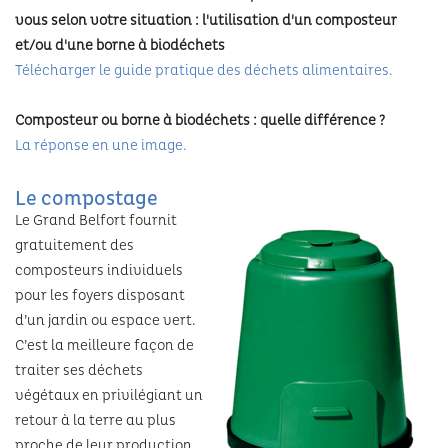
Habitat indigne
vous selon votre situation : l'utilisation d'un composteur
Voiries et parcs de stationnement
Eau
et/ou d'une borne à biodéchets
Les formations
TOURISME & PATRIMOINE
Demande de logement social
Aire de covoiturage
Télécharger le guide pratique des déchets alimentaires.
Les espaces naturels
La recherche
Aires d’accueil des gens du voyage
Tourisme
CULTURE
Composteur ou borne à biodéchets : quelle différence ?
Environnement
Les actions du Grand Belfort
La réponse en une image.
Patrimoine
Conservatoire Henri Dutilleux
SPORTS
Plan climat
École numérique
Le compostage
Randonnées
Viadanse centre chorégraphique national
Milieux aquatiques
Le Grand Belfort fournit
Les piscines
Hébergements touristiques
gratuitement des
Le Grrranit scène nationale de Belfort
Atlas de la biodiversité
La patinoire
composteurs individuels
pour les foyers disposant
Théâtre de Marionnettes de Belfort
Préserver le patrimoine
d’un jardin ou espace vert.
C’est la meilleure façon de
Les Riffs du Lion
Gardes champêtres
traiter ses déchets
Cinémas d’aujourd’hui
végétaux en privilégiant un
retour à la terre au plus
Théâtre du Pilier
proche de leur production.